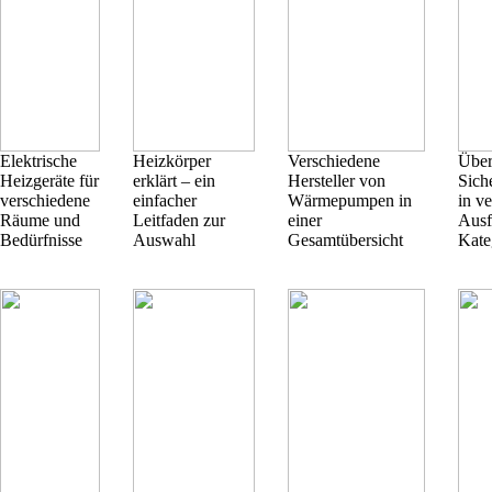
Elektrische
Heizkörper
Verschiedene
Über
Heizgeräte für
erklärt – ein
Hersteller von
Sich
verschiedene
einfacher
Wärmepumpen in
in v
Räume und
Leitfaden zur
einer
Ausf
Bedürfnisse
Auswahl
Gesamtübersicht
Kate