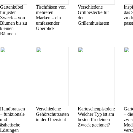
Gartenkübel
Tischfräsen von
Verschiedene
Inspi
für jeden
mehreren
Grillbestecke für
das S
Zweck – von
Marken – ein
den
zu d
Blumen bis zu
umfassender
Grillenthusiasten
passt
kleinen
Überblick
Bäumen
Handbrausen
Verschiedene
Kartuschenpistolen:
Garte
– funktionale
Gehörschutzarten
Welcher Typ ist am
– di
und
in der Übersicht
besten für deinen
zwis
ästhetische
Zweck geeignet?
Mode
Lösungen
vers