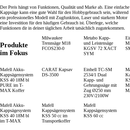
Der Preis hängt von Funktionen, Qualität und Marke ab. Eine einfache
Kappsäge kann eine gute Wahl für den Hobbygebrauch sein, während
ein professionelles Modell mit Zugfunktion, Laser und starkem Motor
eine Investition für den häufigen Gebrauch ist. Überlege, welche
Funktionen dir in deiner täglichen Arbeit tatsächlich zugutekommen.
Milwaukee
Metabo Kapp-
Ei
Trennsäge M18
und Leisten­säge
Mi
Produkte
FCOS230-0
KGSV 72 XACT
SM
im Fokus
SYM
Mafell Akku-
CARAT Kapsav
Einhell TC-SM
Ma
Kappsägensystem
DS-3500
2534/1 Dual
Ka
KSS 40 18M bl
Kapp- und
K
PURE im T-
Gehrungssäge mit
M
MAX Koffer
Zug Ø250 mm
M
230V/2100W
Mafell Akku-
Mafell
Mafell
Kappsägesystem
Kappsägensystem
Kappsägensystem
KSS 40 18M bl
KSS 50 cc im
KSS 60 cc
im T-MAX
Transportkoffer