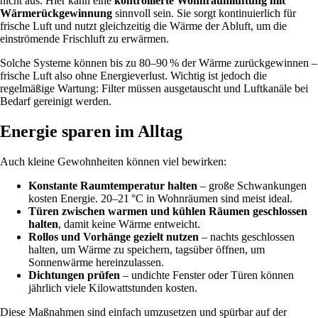
nicht aus. Hier kann eine
kontrollierte Wohnraumlüftung mit
Wärmerückgewinnung
sinnvoll sein. Sie sorgt kontinuierlich für
frische Luft und nutzt gleichzeitig die Wärme der Abluft, um die
einströmende Frischluft zu erwärmen.
Solche Systeme können bis zu 80–90 % der Wärme zurückgewinnen –
frische Luft also ohne Energieverlust. Wichtig ist jedoch die
regelmäßige Wartung: Filter müssen ausgetauscht und Luftkanäle bei
Bedarf gereinigt werden.
Energie sparen im Alltag
Auch kleine Gewohnheiten können viel bewirken:
Konstante Raumtemperatur halten
– große Schwankungen
kosten Energie. 20–21 °C in Wohnräumen sind meist ideal.
Türen zwischen warmen und kühlen Räumen geschlossen
halten
, damit keine Wärme entweicht.
Rollos und Vorhänge gezielt nutzen
– nachts geschlossen
halten, um Wärme zu speichern, tagsüber öffnen, um
Sonnenwärme hereinzulassen.
Dichtungen prüfen
– undichte Fenster oder Türen können
jährlich viele Kilowattstunden kosten.
Diese Maßnahmen sind einfach umzusetzen und spürbar auf der