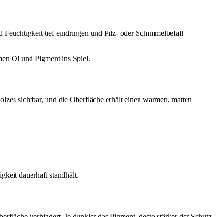
 Feuchtigkeit tief eindringen und Pilz- oder Schimmelbefall
en Öl und Pigment ins Spiel.
 Holzes sichtbar, und die Oberfläche erhält einen warmen, matten
gkeit dauerhaft standhält.
rfläche verhindert. Je dunkler das Pigment, desto stärker der Schutz