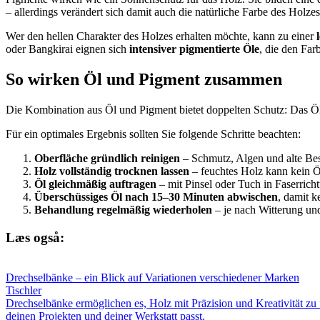
– allerdings verändert sich damit auch die natürliche Farbe des Holzes
Wer den hellen Charakter des Holzes erhalten möchte, kann zu einer
oder Bangkirai eignen sich
intensiver pigmentierte Öle
, die den Far
So wirken Öl und Pigment zusammen
Die Kombination aus Öl und Pigment bietet doppelten Schutz: Das Öl 
Für ein optimales Ergebnis sollten Sie folgende Schritte beachten:
Oberfläche gründlich reinigen
– Schmutz, Algen und alte Bes
Holz vollständig trocknen lassen
– feuchtes Holz kann kein 
Öl gleichmäßig auftragen
– mit Pinsel oder Tuch in Faserricht
Überschüssiges Öl nach 15–30 Minuten abwischen
, damit k
Behandlung regelmäßig wiederholen
– je nach Witterung und
Læs også:
Drechselbänke – ein Blick auf Variationen verschiedener Marken
Tischler
Drechselbänke ermöglichen es, Holz mit Präzision und Kreativität z
deinen Projekten und deiner Werkstatt passt.