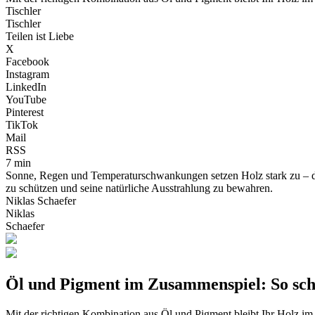
Tischler
Tischler
Teilen ist Liebe
X
Facebook
Instagram
LinkedIn
YouTube
Pinterest
TikTok
Mail
RSS
7 min
Sonne, Regen und Temperaturschwankungen setzen Holz stark zu – do
zu schützen und seine natürliche Ausstrahlung zu bewahren.
Niklas Schaefer
Niklas
Schaefer
Öl und Pigment im Zusammenspiel: So sch
Mit der richtigen Kombination aus Öl und Pigment bleibt Ihr Holz im