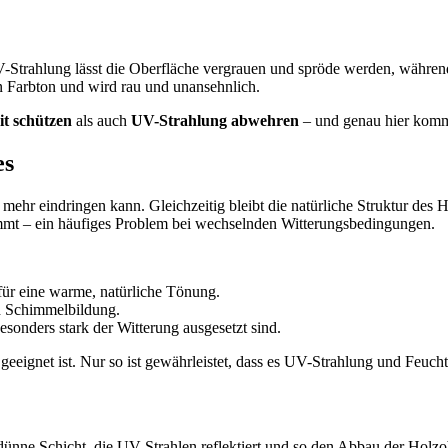
V-Strahlung lässt die Oberfläche vergrauen und spröde werden, während
n Farbton und wird rau und unansehnlich.
it schützen
als auch
UV-Strahlung abwehren
– und genau hier komm
es
cht mehr eindringen kann. Gleichzeitig bleibt die natürliche Struktur des
ommt – ein häufiges Problem bei wechselnden Witterungsbedingungen.
für eine warme, natürliche Tönung.
nd Schimmelbildung.
besonders stark der Witterung ausgesetzt sind.
geeignet ist. Nur so ist gewährleistet, dass es UV-Strahlung und Feuchti
ünne Schicht, die UV-Strahlen reflektiert und so den Abbau der Holzobe