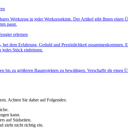
ern
chtbares Werkzeug in jeder Werkzeugkiste. Der Artikel gibt Ihnen einen 
en passt.
eugier erlernen
ozess, bei dem Erfahrung, Geduld und Persönlichkeit zusammenkommen. 
 jedes Stück einbringst.
ren bis zu größeren Bauprojekten zu bewältigen. Verschaffe dir einen
zen. Achten Sie daher auf Folgendes:
äche.
ringen kann.
rs auf Südseiten.
 zieht nicht richtig ein.