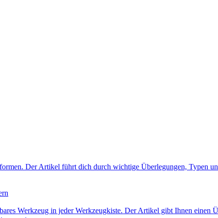
u formen. Der Artikel führt dich durch wichtige Überlegungen, Typen 
ern
chtbares Werkzeug in jeder Werkzeugkiste. Der Artikel gibt Ihnen einen 