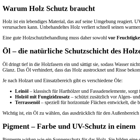
Warum Holz Schutz braucht
Holz ist ein lebendiges Material, das auf seine Umgebung reagiert. U
verursachen kann. Unbehandeltes Holz verliert schnell seinen warme
Eine gute Holzschutzbehandlung muss daher sowohl
vor Feuchtigke
Öl – die natürliche Schutzschicht des Holz
Öl dringt tief in die Holzfasern ein und sättigt sie, sodass Wasser ni
Glanz. Das Öl verhindert, dass das Holz austrocknet und Risse bek
Je nach Holzart und Einsatzbereich gibt es verschiedene Öle:
Leinöl
– klassisch für Harthölzer und Fassadenelemente, sorgt 
Holzöl mit Fungizidzusatz
– schützt zusätzlich vor Algen- u
Terrassenöl
– speziell für horizontale Flächen entwickelt, die 
Wichtig ist, ein Öl zu wählen, das ausdrücklich für den Außenbereich 
Pigment – Farbe und UV-Schutz in einem
Pigmente wirken wie ein Sonnenschutz für das Holz. Sie bilden eine d