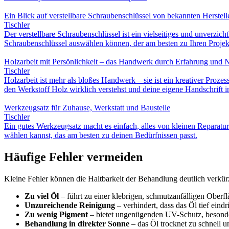
Ein Blick auf verstellbare Schraubenschlüssel von bekannten Herstell
Tischler
Der verstellbare Schraubenschlüssel ist ein vielseitiges und unverzi
Schraubenschlüssel auswählen können, der am besten zu Ihren Projekt
Holzarbeit mit Persönlichkeit – das Handwerk durch Erfahrung und N
Tischler
Holzarbeit ist mehr als bloßes Handwerk – sie ist ein kreativer Pr
den Werkstoff Holz wirklich verstehst und deine eigene Handschrift in
Werkzeugsatz für Zuhause, Werkstatt und Baustelle
Tischler
Ein gutes Werkzeugsatz macht es einfach, alles von kleinen Reparatu
wählen kannst, das am besten zu deinen Bedürfnissen passt.
Häufige Fehler vermeiden
Kleine Fehler können die Haltbarkeit der Behandlung deutlich verkür
Zu viel Öl
– führt zu einer klebrigen, schmutzanfälligen Oberfl
Unzureichende Reinigung
– verhindert, dass das Öl tief eind
Zu wenig Pigment
– bietet ungenügenden UV-Schutz, besonde
Behandlung in direkter Sonne
– das Öl trocknet zu schnell und