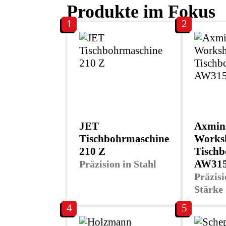
Produkte im Fokus
1
2
JET
Axmin
Tischbohrmaschine
Works
210 Z
Tischb
AW315
Präzision in Stahl
Präzis
Stärke
4
5