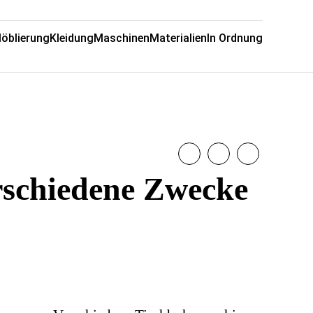
öblierung
Kleidung
Maschinen
Materialien
In Ordnung
rschiedene Zwecke