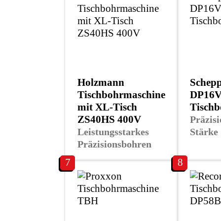
Holzmann
Schep
Tischbohrmaschine
DP16
mit XL-Tisch
Tischb
ZS40HS 400V
Präzis
Leistungsstarkes
Stärke
Präzisionsbohren
7
8