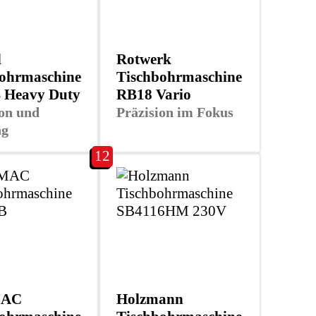
d
Rotwerk
ohrmaschine
Tischbohrmaschine
 Heavy Duty
RB18 Vario
ion und
Präzision im Fokus
ng
12
AC
Holzmann