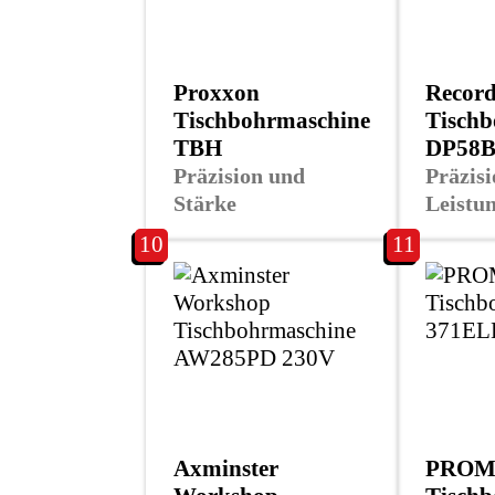
Proxxon
Recor
Tischbohrmaschine
Tischb
TBH
DP58B
Präzision und
Präzis
Stärke
Leistu
10
11
Axminster
PROM