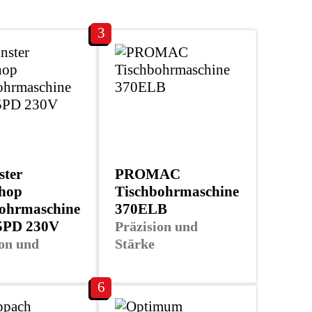
3
ster
PROMAC
hop
Tischbohrmaschine
ohrmaschine
370ELB
PD 230V
Präzision und
ion und
Stärke
6