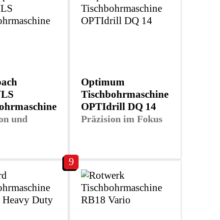
pach
Optimum
VLS
Tischbohrmaschine
ohrmaschine
OPTIdrill DQ 14
ion und
Präzision im Fokus
9