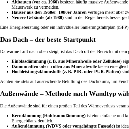
Altbauten (vor ca. 1960)
besitzen häufig massive Außenwände 
Mauerwerk zu vermeiden.
Häuser aus den 1960er–1980er Jahren
verfügen meist über zw
Neuere Gebäude (ab 1980)
sind in der Regel bereits besser ge
Eine Energieberatung oder ein individueller Sanierungsfahrplan (iSFP
Das Dach – der beste Startpunkt
Da warme Luft nach oben steigt, ist das Dach oft der Bereich mit dem 
Einblasdämmung (z. B. aus Mineralwolle oder Zellulose)
eig
Dämmmatten oder -rollen aus Mineralwolle
bieten eine glei
Hochleistungsdämmstoffe (z. B. PIR- oder PUR-Platten)
sind
Achten Sie stets auf ausreichende Belüftung des Dachraums, um Feuch
Außenwände – Methode nach Wandtyp wäh
Die Außenwände sind für einen großen Teil des Wärmeverlusts verant
Kerndämmung (Hohlraumdämmung)
ist eine einfache und 
Energiebilanz deutlich.
Außendämmung (WDVS oder vorgehängte Fassade)
ist ide