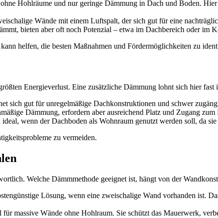
ohne Hohlräume und nur geringe Dämmung in Dach und Boden. Hier is
eischalige Wände mit einem Luftspalt, der sich gut für eine nachträg
dämmt, bieten aber oft noch Potenzial – etwa im Dachbereich oder im Ke
) kann helfen, die besten Maßnahmen und Fördermöglichkeiten zu identi
größten Energieverlust. Eine zusätzliche Dämmung lohnt sich hier fast
net sich gut für unregelmäßige Dachkonstruktionen und schwer zugängl
chmäßige Dämmung, erfordern aber ausreichend Platz und Zugang zum
 ideal, wenn der Dachboden als Wohnraum genutzt werden soll, da sie
tigkeitsprobleme zu vermeiden.
len
wortlich. Welche Dämmmethode geeignet ist, hängt von der Wandkonst
kostengünstige Lösung, wenn eine zweischalige Wand vorhanden ist. D
al für massive Wände ohne Hohlraum. Sie schützt das Mauerwerk, ver