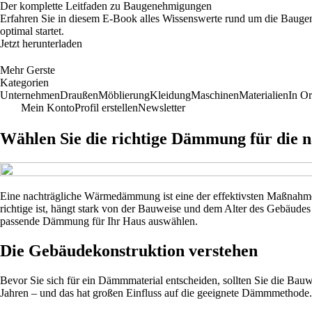
Der komplette Leitfaden zu Baugenehmigungen
Erfahren Sie in diesem E-Book alles Wissenswerte rund um die Bauge
optimal startet.
Jetzt herunterladen
Mehr Gerste
Kategorien
Unternehmen
Draußen
Möblierung
Kleidung
Maschinen
Materialien
In O
Mein Konto
Profil erstellen
Newsletter
Wählen Sie die richtige Dämmung für die n
Eine nachträgliche Wärmedämmung ist eine der effektivsten Maßnah
richtige ist, hängt stark von der Bauweise und dem Alter des Gebäude
passende Dämmung für Ihr Haus auswählen.
Die Gebäudekonstruktion verstehen
Bevor Sie sich für ein Dämmmaterial entscheiden, sollten Sie die Bau
Jahren – und das hat großen Einfluss auf die geeignete Dämmmethode.