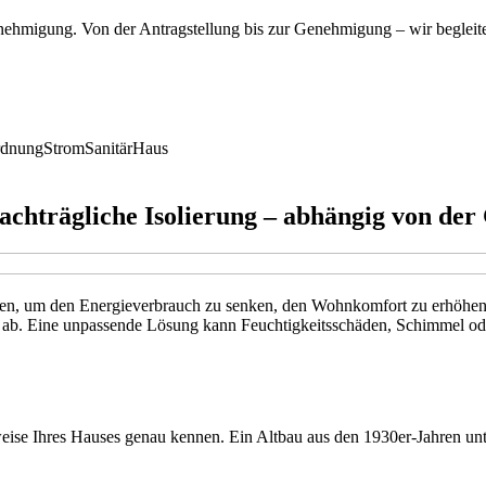
nehmigung. Von der Antragstellung bis zur Genehmigung – wir begleit
rdnung
Strom
Sanitär
Haus
achträgliche Isolierung – abhängig von de
men, um den Energieverbrauch zu senken, den Wohnkomfort zu erhöh
s ab. Eine unpassende Lösung kann Feuchtigkeitsschäden, Schimmel ode
weise Ihres Hauses genau kennen. Ein Altbau aus den 1930er-Jahren unt