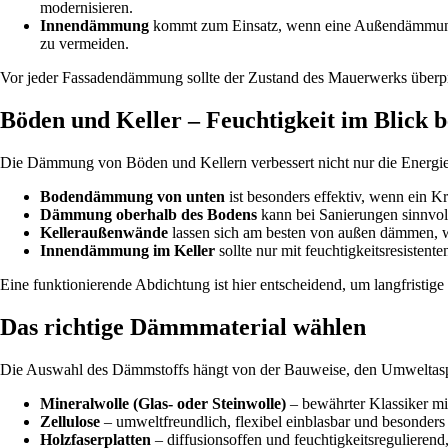
modernisieren.
Innendämmung
kommt zum Einsatz, wenn eine Außendämmung n
zu vermeiden.
Vor jeder Fassadendämmung sollte der Zustand des Mauerwerks überpr
Böden und Keller – Feuchtigkeit im Blick b
Die Dämmung von Böden und Kellern verbessert nicht nur die Energieef
Bodendämmung von unten
ist besonders effektiv, wenn ein Kr
Dämmung oberhalb des Bodens
kann bei Sanierungen sinnvol
Kelleraußenwände
lassen sich am besten von außen dämmen, we
Innendämmung im Keller
sollte nur mit feuchtigkeitsresistent
Eine funktionierende Abdichtung ist hier entscheidend, um langfristig
Das richtige Dämmmaterial wählen
Die Auswahl des Dämmstoffs hängt von der Bauweise, den Umweltas
Mineralwolle (Glas- oder Steinwolle)
– bewährter Klassiker m
Zellulose
– umweltfreundlich, flexibel einblasbar und besonders 
Holzfaserplatten
– diffusionsoffen und feuchtigkeitsregulierend