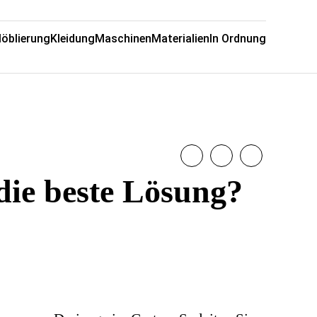
öblierung
Kleidung
Maschinen
Materialien
In Ordnung
die beste Lösung?